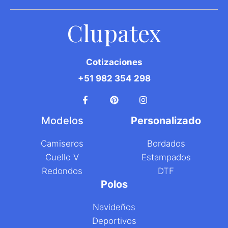
Clupatex
Cotizaciones
+51 982 354 298
Modelos
Personalizado
Camiseros
Bordados
C
uello V
E
stampados
R
edondos
D
TF
Polos
Navideños
D
eportivos