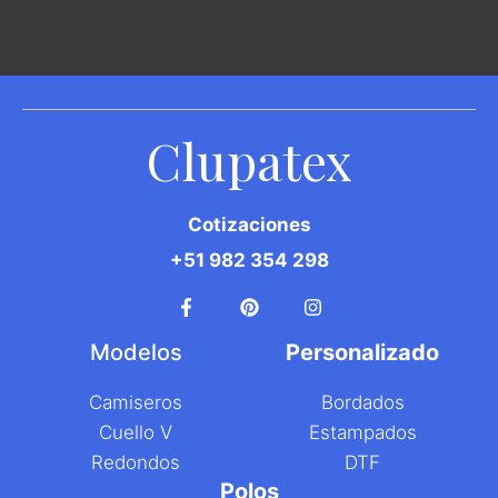
Clupatex
Cotizaciones
+51 982 354 298
Modelos
Personalizado
Camiseros
Bordados
C
uello V
E
stampados
R
edondos
D
TF
Polos