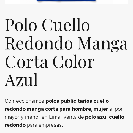
Polo Cuello
Redondo Manga
Corta Color
Azul
Confeccionamos
polos publicitarios cuello
redondo manga corta para hombre, mujer
al por
mayor y menor en Lima. Venta de
polo azul cuello
redondo
para empresas.