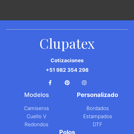
Clupatex
Cotizaciones
+51 982 354 298
Modelos
Personalizado
Camiseros
Bordados
C
uello V
E
stampados
R
edondos
D
TF
Polos