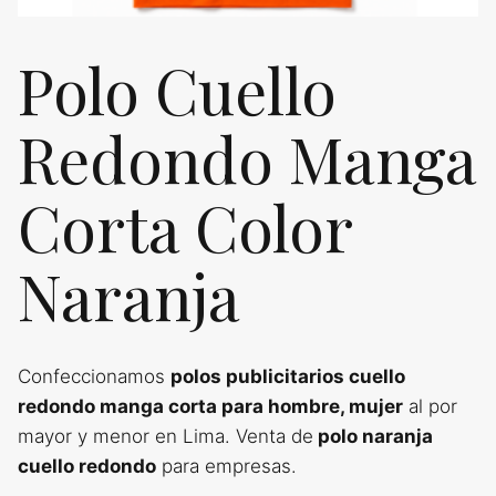
Polo Cuello
Redondo Manga
Corta Color
Naranja
Confeccionamos
polos publicitarios cuello
redondo manga corta para hombre, mujer
al por
mayor y menor en Lima. Venta de
polo naranja
cuello redondo
para empresas.